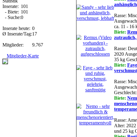
Statistik
anhänglich
Inserate:
101
- Biete:
101
Rasse: Misc
- Suche:
0
Ausgewachse
ca. 11 - 16 
Inserate heute:
0
Biete:
Remu
Ø Inserate/Tag:
17
zutraulich,
Mitglieder:
9.767
Rasse: Deut
2020 Ausge
Mitglieder-Karte
35 kg Gesch
Biete:
Faye
verschmust
Rasse: Mis
Ausgewachs
Geschlecht:
Biete:
Nemo
menschenor
temperame
Rasse: Amer
Alter: 202
und 25 kg G
Biete:
Bogi