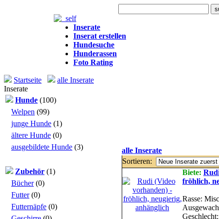
Heute: 349 Besuche
Inserate
Inserat erstellen
Hundesuche
Hunderassen
Foto Rating
Startseite
alle Inserate
Inserate
Hunde
(100)
Welpen
(99)
junge Hunde
(1)
ältere Hunde
(0)
ausgebildete Hunde
(3)
alle Inserate
Sortieren:
Zubehör
(1)
Biete:
Rudi
fröhlich, n
Bücher
(0)
Futter
(0)
Rasse: Misc
Futternäpfe
(0)
Ausgewachs
Geschlecht:
Geschirre
(0)