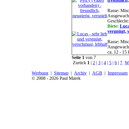
freundlich,
Rasse: Misc
Ausgewachs
Geschlecht:
Biete:
Luca
vergnügt, 
Rasse: Misc
Ausgewachse
ca. 12 - 15
Seite 1
von 7
Zurück
1
|
2
|
3
|
4
|
5
|
6
|
7
We
Werbung
|
Sitemap
|
Archiv
|
AGB
|
Impressum
© 2008 - 2026 Paul Marek