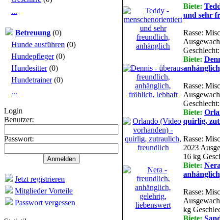
Biete:
Tedd
...
und sehr f
Betreuung
(0)
Rasse: Misc
Ausgewachs
Hunde ausführen
(0)
Geschlecht:
Hundepfleger
(0)
Biete:
Denn
Hundesitter
(0)
anhänglich,
Hundetrainer
(0)
Rasse: Misc
...
Ausgewachs
Geschlecht:
Login
Biete:
Orla
Benutzer:
quirlig, zu
Passwort:
Rasse: Misc
2023 Ausge
16 kg Gesch
Biete:
Nera
anhänglich,
Jetzt registrieren
Mitglieder Vorteile
Rasse: Misc
Ausgewachs
Passwort vergessen
kg Geschlec
Biete:
Sand