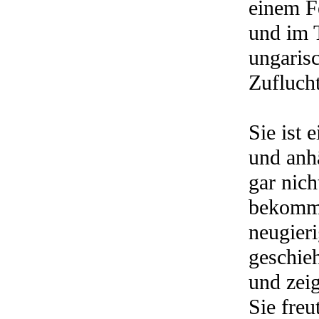
einem F
und im 
ungaris
Zuflucht
Sie ist 
und anh
gar nic
bekomme
neugier
geschieh
und zeig
Sie freu