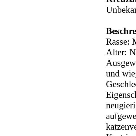
Unbeka
Beschr
Rasse: 
Alter: 
Ausgewa
und wie
Geschle
Eigensch
neugieri
aufgewec
katzenve