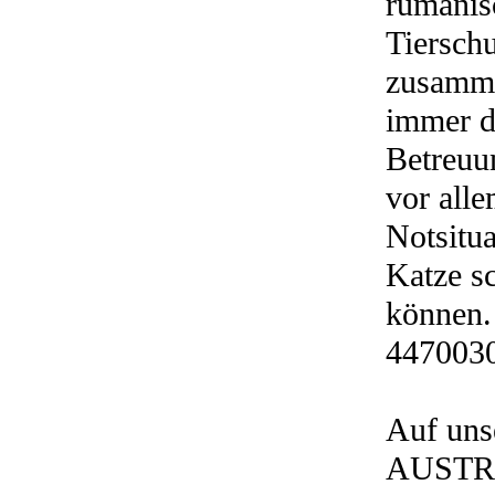
rumänis
Tiersch
zusamme
immer d
Betreuun
vor alle
Notsitu
Katze s
können.
447003
Auf un
AUSTRI