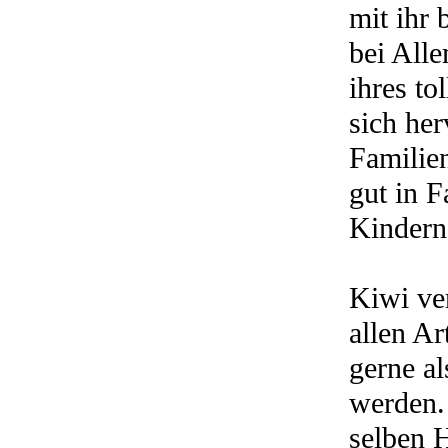
mit ihr 
bei Alle
ihres to
sich her
Familie
gut in F
Kindern
Kiwi ver
allen A
gerne al
werden.
selben H