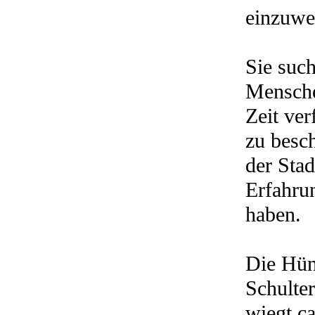
einzuwe
Sie such
Menschen
Zeit ver
zu besch
der Sta
Erfahru
haben.
Die Hün
Schulte
wiegt ca