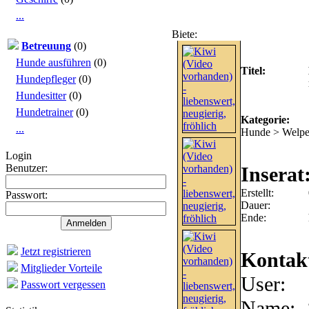
...
Biete:
Kiwi (Video vorhanden) -
Betreuung
(0)
Hunde ausführen
(0)
Titel:
Hundepfleger
(0)
Hundesitter
(0)
Hundetrainer
(0)
Kategorie:
...
Hunde > Welpe
Login
Benutzer:
Inserat
Erstellt:
Passwort:
Dauer:
Ende:
Jetzt registrieren
Kontak
Mitglieder Vorteile
User:
Passwort vergessen
Name: