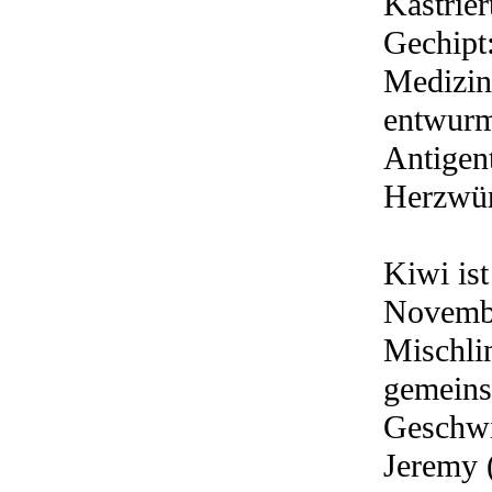
Kastrier
Gechipt:
Medizin
entwurmt
Antigent
Herzwür
Kiwi ist
Novembe
Mischli
gemeins
Geschwi
Jeremy (