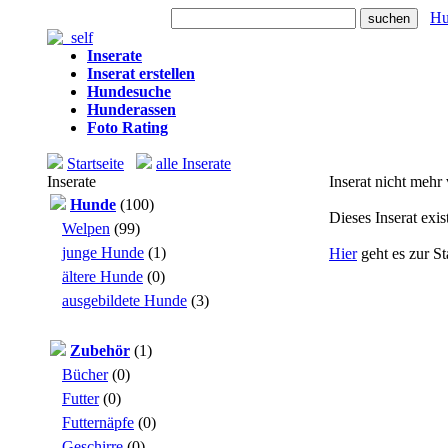
Heute: 34 Besuche
Hu
Inserate
Inserat erstellen
Hundesuche
Hunderassen
Foto Rating
Startseite
alle Inserate
Inserate
Inserat nicht mehr
Hunde
(100)
Dieses Inserat exis
Welpen
(99)
junge Hunde
(1)
Hier
geht es zur St
ältere Hunde
(0)
ausgebildete Hunde
(3)
Zubehör
(1)
Bücher
(0)
Futter
(0)
Futternäpfe
(0)
Geschirre
(0)